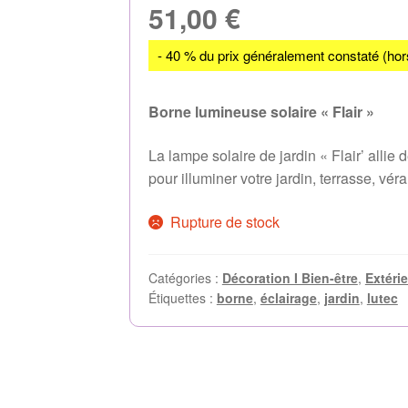
51,00
€
- 40 % du prix généralement constaté (hor
Borne lumineuse solaire « Flair »
La lampe solaire de jardin « Flair’ allie
pour illuminer votre jardin, terrasse, vé
Rupture de stock
Catégories :
Décoration I Bien-être
,
Extéri
Étiquettes :
borne
,
éclairage
,
jardin
,
lutec