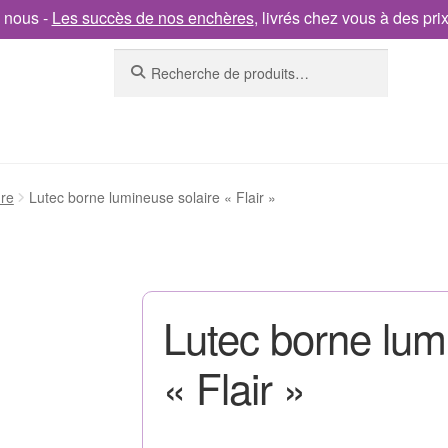
 nous -
Les succès de nos enchères
, livrés chez vous à des pri
Recherche
ure
Lutec borne lumineuse solaire « Flair »
Lutec borne lum
« Flair »