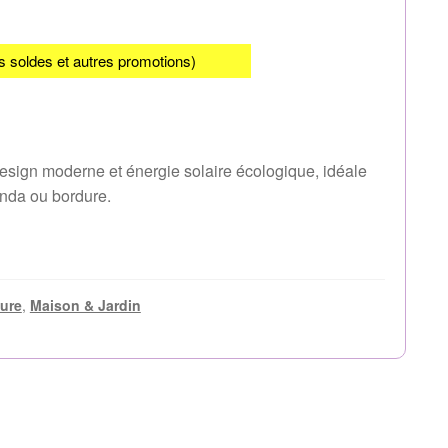
s soldes et autres promotions)
 design moderne et énergie solaire écologique, idéale
randa ou bordure.
eure
,
Maison & Jardin