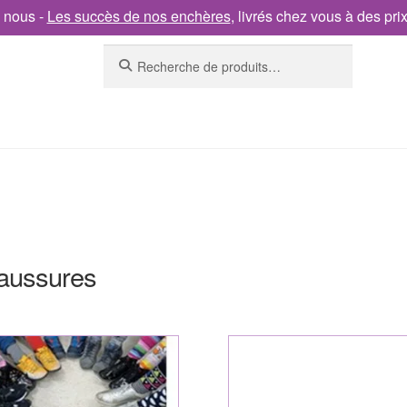
 nous -
Les succès de nos enchères
, livrés chez vous à des pri
Recherche
aussures