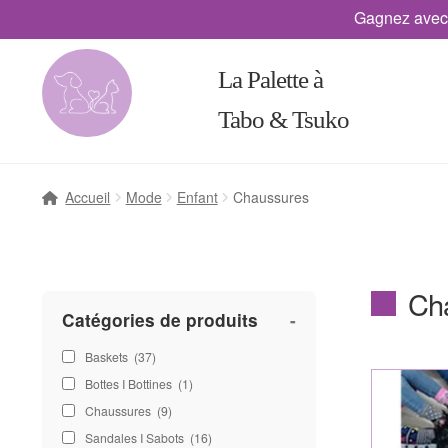
Gagnez avec
La Palette à
Tabo & Tsuko
Accueil
Mode
Enfant
Chaussures
Ch
Catégories de produits
-
Baskets
(37)
Bottes I Bottines
(1)
Chaussures
(9)
Sandales I Sabots
(16)