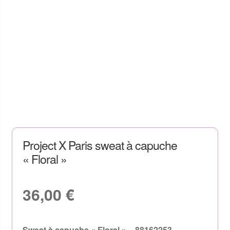
Project X Paris sweat à capuche
« Floral »
36,00
€
Sweat à capuche « Floral » _ 88162253