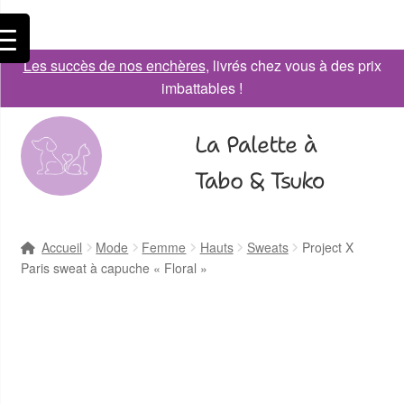
Les succès de nos enchères
, livrés chez vous à des prix
imbattables !
La Palette à
Tabo & Tsuko
Accueil
Mode
Femme
Hauts
Sweats
Project X
Paris sweat à capuche « Floral »