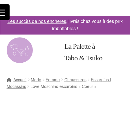
Les succès de nos enchères
, livrés chez vous à des prix
imbattables !
La Palette à
Tabo & Tsuko
Accueil
Mode
Femme
Chaussures
Escarpins I
Mocassins
Love Moschino escarpins « Coeur »