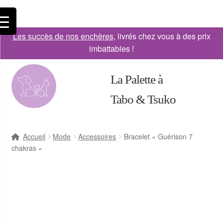
Les succès de nos enchères
, livrés chez vous à des prix
imbattables !
La Palette à
Tabo & Tsuko
Accueil
Mode
Accessoires
Bracelet « Guérison 7
chakras »