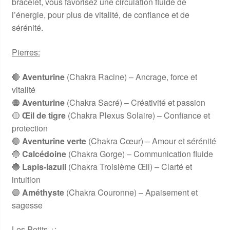
bracelet, vous favorisez une circulation fluide de
l’énergie, pour plus de vitalité, de confiance et de
sérénité.
Pierres:
🔴
Aventurine
(Chakra Racine) – Ancrage, force et
vitalité
🟠
Aventurine
(Chakra Sacré) – Créativité et passion
🟡
Œil de tigre
(Chakra Plexus Solaire) – Confiance et
protection
🟢
Aventurine verte
(Chakra Cœur) – Amour et sérénité
🔵
Calcédoine
(Chakra Gorge) – Communication fluide
🔵
Lapis-lazuli
(Chakra Troisième Œil) – Clarté et
intuition
🟣
Améthyste
(Chakra Couronne) – Apaisement et
sagesse
Les Petits +: