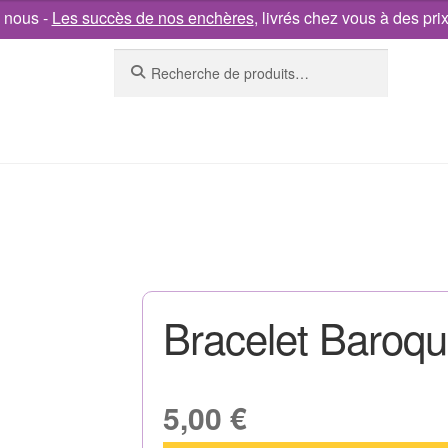
 nous -
Les succès de nos enchères
, livrés chez vous à des pri
Recherche
Bracelet Baroq
5,00
€