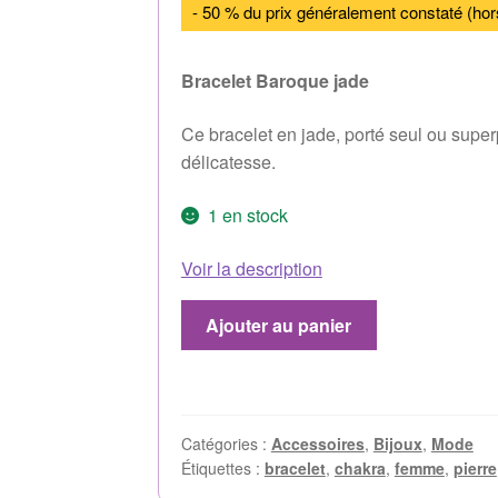
- 50 % du prix généralement constaté (hor
Bracelet Baroque jade
Ce bracelet en jade, porté seul ou superp
délicatesse.
1 en stock
Voir la description
Ajouter au panier
Catégories :
Accessoires
,
Bijoux
,
Mode
Étiquettes :
bracelet
,
chakra
,
femme
,
pierre