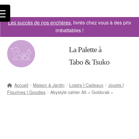
Les succès de nos enchères
, livrés chez vous à des prix
imbattables !
La Palette à
Tabo & Tsuko
Accueil
Maison & Jardin
Loisirs I Cadeaux
Jouets I
Figurines I Goodies
Abystyle cahier A5 « Goldorak »