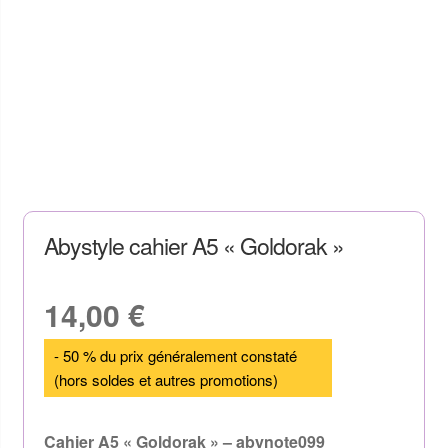
Abystyle cahier A5 « Goldorak »
14,00
€
- 50 % du prix généralement constaté
(hors soldes et autres promotions)
Cahier A5 « Goldorak » – abynote099