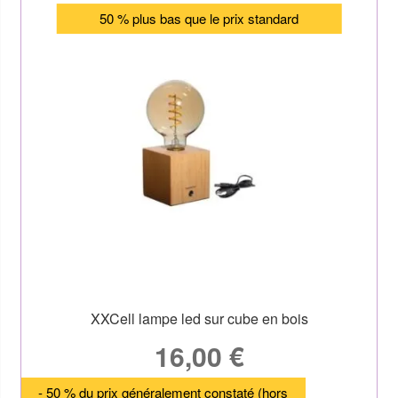
50 % plus bas que le prix standard
XXCell lampe led sur cube en bois
16,00
€
- 50 % du prix généralement constaté (hors