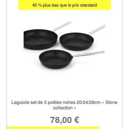
40 % plus bas que le prix standard
Laguiole set de 3 poêles noires 20/24/28cm « Stone
collection »
78,00
€