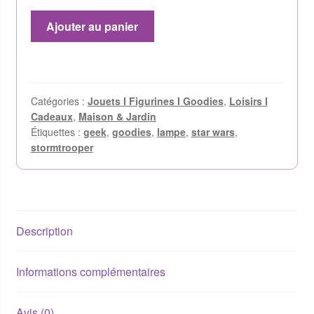
Ajouter au panier
Catégories :
Jouets I Figurines I Goodies
,
Loisirs I
Cadeaux
,
Maison & Jardin
Étiquettes :
geek
,
goodies
,
lampe
,
star wars
,
stormtrooper
Description
Informations complémentaires
Avis (0)