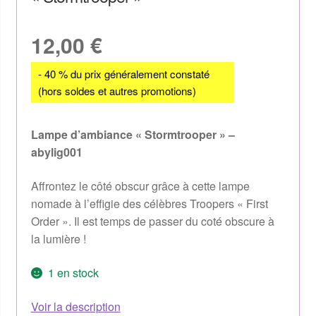
12,00
€
- 40 % du prix généralement constaté
(hors soldes et autres promotions)
Lampe d’ambiance « Stormtrooper » –
abylig001
Affrontez le côté obscur grâce à cette lampe
nomade à l’effigie des célèbres Troopers « First
Order ». Il est temps de passer du coté obscure à
la lumière !
1 en stock
Voir la description