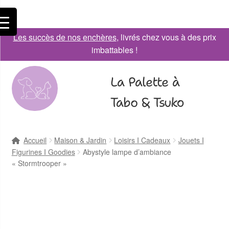
Les succès de nos enchères
, livrés chez vous à des prix
imbattables !
La Palette à
Tabo & Tsuko
Accueil
Maison & Jardin
Loisirs I Cadeaux
Jouets I
Figurines I Goodies
Abystyle lampe d’ambiance
« Stormtrooper »