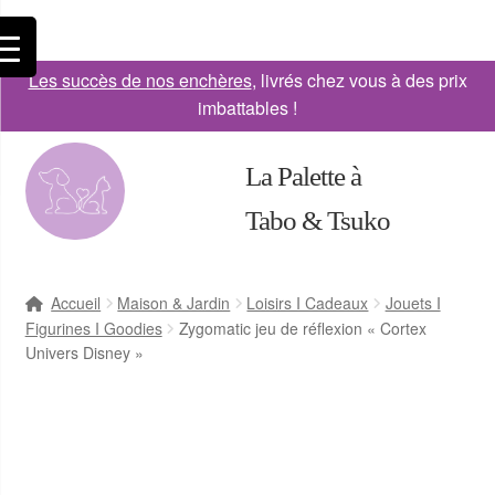
Les succès de nos enchères
, livrés chez vous à des prix
imbattables !
La Palette à
Tabo & Tsuko
Accueil
Maison & Jardin
Loisirs I Cadeaux
Jouets I
Figurines I Goodies
Zygomatic jeu de réflexion « Cortex
Univers Disney »