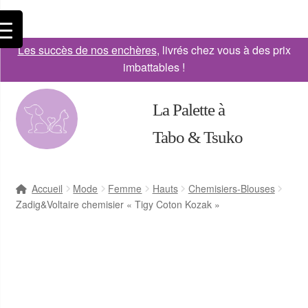
Les succès de nos enchères
, livrés chez vous à des prix
imbattables !
La Palette à
Tabo & Tsuko
Accueil
Mode
Femme
Hauts
Chemisiers-Blouses
Zadig&Voltaire chemisier « Tigy Coton Kozak »