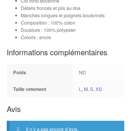
Col rond boutonné
Détails froncés et plis au dos
Manches longues et poignets boutonnés
Composition : 100% coton
Doublure : 100% polyester
Coloris : encre
Informations complémentaires
Poids
ND
Taille vetement
L
,
M
,
S
,
XS
Avis
Il n’y a pas encore d’avis.