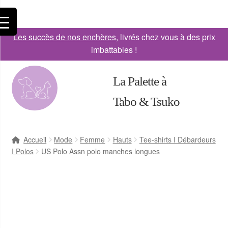
Les succès de nos enchères
, livrés chez vous à des prix
imbattables !
La Palette à
Tabo & Tsuko
Accueil
Mode
Femme
Hauts
Tee-shirts I Débardeurs
I Polos
US Polo Assn polo manches longues