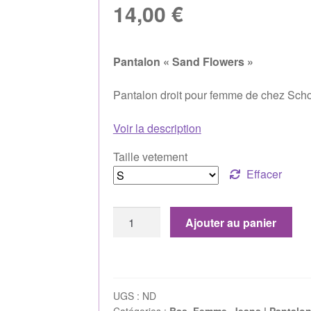
14,00
€
Pantalon « Sand Flowers »
Pantalon droit pour femme de chez Sch
Voir la description
Taille vetement
Effacer
Ajouter au panier
UGS :
ND