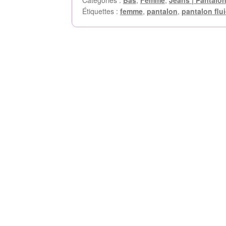
Catégories :
Bas
,
Femme
,
Jeans | Pantalon
Étiquettes :
femme
,
pantalon
,
pantalon flu