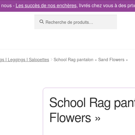
 nous -
Les succès de nos enchères
, livrés chez vous à des pri
Recherche
gs I Leggings I Salopettes
School Rag pantalon « Sand Flowers »
School Rag pan
Flowers »