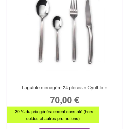
Laguiole ménagère 24 pièces « Cynthia »
70,00
€
- 30 % du prix généralement constaté (hors
soldes et autres promotions)