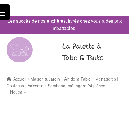
Les succès de nos enchères
, livrés chez vous à des prix
imbattables !
La Palette à
Tabo & Tsuko
Accueil
Maison & Jardin
Art de la Table
Ménagères I
Couteaux I Vaisselle
Sambonet ménagère 24 pièces
« Neutra »