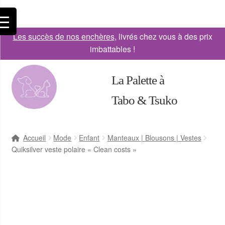
Les succès de nos enchères
, livrés chez vous à des prix
imbattables !
La Palette à
Tabo & Tsuko
Accueil
Mode
Enfant
Manteaux | Blousons | Vestes
Quiksilver veste polaire « Clean costs »