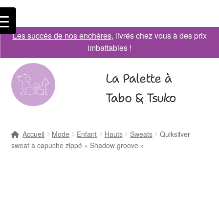
Les succès de nos enchères
, livrés chez vous à des prix
imbattables !
La Palette à
Tabo & Tsuko
Accueil
Mode
Enfant
Hauts
Sweats
Quiksilver
sweat à capuche zippé « Shadow groove »