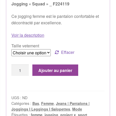
Jogging « Squad » _ F224119
Ce jogging femme est le pantalon confortable et
décontracté par excellence.
Voir la description
Taille vetement
Effacer
Ajouter au panier
UGS :
ND
Catégories :
Bas
,
Femme
,
Jeans | Pantalons |
Joggings I Leggings I Salopettes
,
Mode
Étiquettes :
femme
,
jogging
,
project x
,
sport