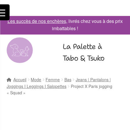
Les succès de nos enchères
, livrés chez vous à des prix
imbattables !
La Palette à
Tabo & Tsuko
Accueil
Mode
Femme
Bas
Jeans | Pantalons |
Joggings I Leggings I Salopettes
Project X Paris jogging
« Squad »