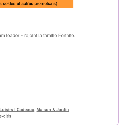
s soldes et autres promotions)
leader » rejoint la famille Fortnite.
Loisirs I Cadeaux
,
Maison & Jardin
e-clés