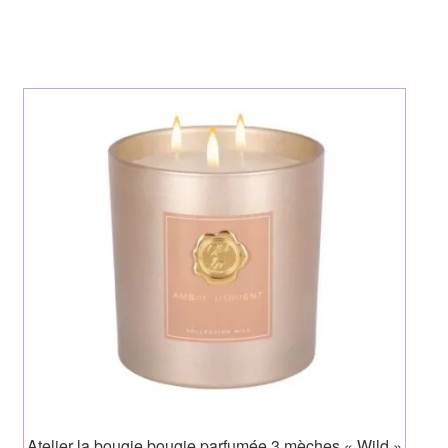
Atelier la bougie bougie parfumée 3 mèches « Wild »