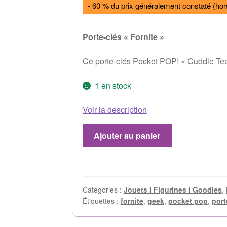
- 60 % du prix généralement constaté (hor
Porte-clés « Fornite »
Ce porte-clés Pocket POP! « Cuddle Team 
1 en stock
Voir la description
Ajouter au panier
Catégories :
Jouets I Figurines I Goodies
,
Étiquettes :
fornite
,
geek
,
pocket pop
,
port