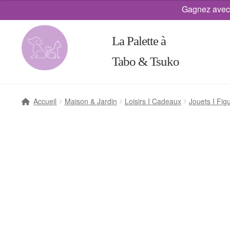
Gagnez avec
La Palette à
Tabo & Tsuko
Accueil
Maison & Jardin
Loisirs I Cadeaux
Jouets I Fig