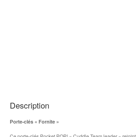
Description
Porte-clés « Fornite »
Ce porte-clés Pocket POP! « Cuddle Team leader » rejoint 