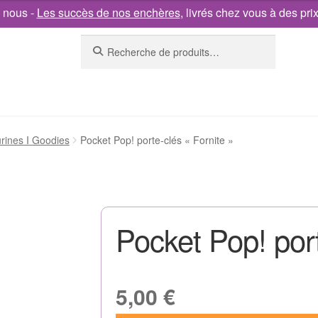
 nous -
Les succès de nos enchères
, livrés chez vous à des pri
Recherche
urines I Goodies
Pocket Pop! porte-clés « Fornite »
Pocket Pop! port
5,00
€