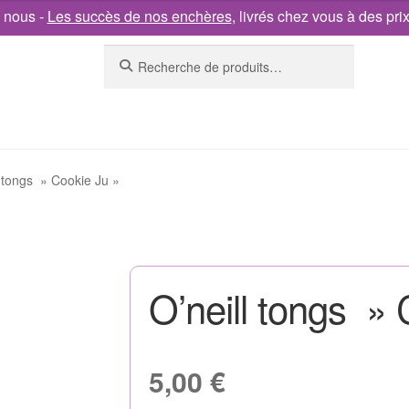
 nous -
Les succès de nos enchères
, livrés chez vous à des pri
Recherche
l tongs » Cookie Ju »
O’neill tongs » 
5,00
€