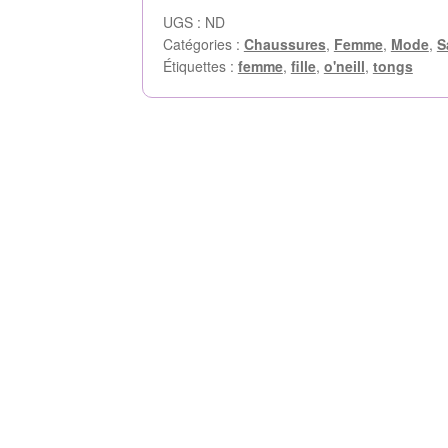
UGS :
ND
Catégories :
Chaussures
,
Femme
,
Mode
,
S
Étiquettes :
femme
,
fille
,
o'neill
,
tongs