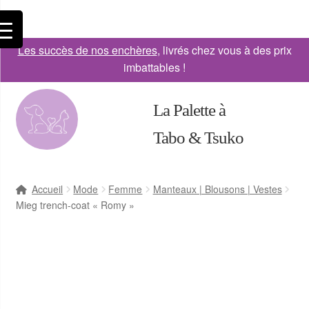
Les succès de nos enchères
, livrés chez vous à des prix
imbattables !
La Palette à
Tabo & Tsuko
Accueil
Mode
Femme
Manteaux | Blousons | Vestes
Mieg trench-coat « Romy »