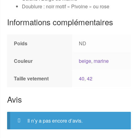
Doublure : noir motif « Pivoine » ou rose
Informations complémentaires
Poids
ND
Couleur
beige
,
marine
Taille vetement
40
,
42
Avis
Il n’y a pas encore d’avis.