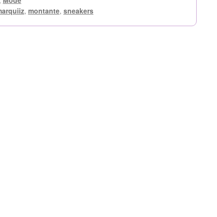
,
Mode
arquiiz
,
montante
,
sneakers