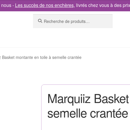
 nous -
Les succès de nos enchères
, livrés chez vous à des pri
Recherche
z Basket montante en toile à semelle crantée
Marquiiz Basket
semelle crantée