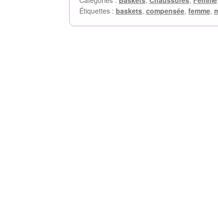
Catégories :
Baskets
,
Chaussures
,
Femme
Étiquettes :
baskets
,
compensée
,
femme
,
m