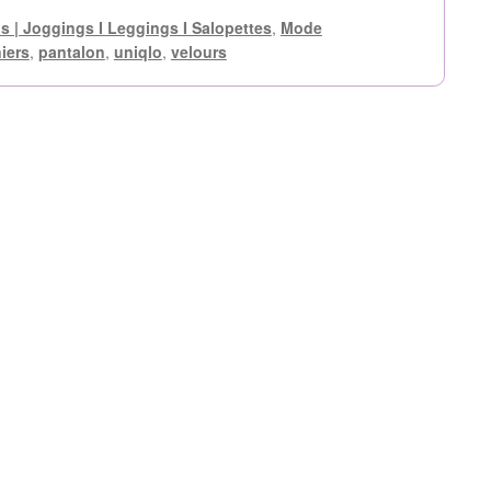
s | Joggings I Leggings I Salopettes
,
Mode
iers
,
pantalon
,
uniqlo
,
velours