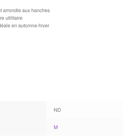
nt arrondie aux hanches
e utilitaire
idéale en automne-hiver
ND
M