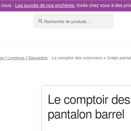
 nous -
Les succès de nos enchères
, livrés chez vous à des pri
Recherche
gs I Leggings I Salopettes
Le comptoir des cotonniers x Uniqlo pantal
Le comptoir des
pantalon barrel