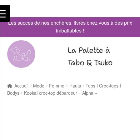
Les succès de nos enchères
, livrés chez vous à des prix
imbattables !
La Palette à
Tabo & Tsuko
Accueil
Mode
Femme
Hauts
Tops I Croc-tops I
Bodys
Kookaï croc-top débardeur « Alpha »