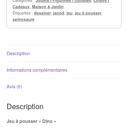
Catégories :
Jouets I Figurines I Goodies
,
Loisirs I
Cadeaux
,
Maison & Jardin
Étiquettes :
dessiner
,
janod
,
jeu
,
jeu à pousser
,
spinosaure
Description
Informations complémentaires
Avis (0)
Description
Jeu à pousser « Dino »