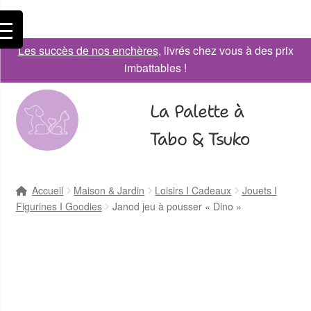
Les succès de nos enchères
, livrés chez vous à des prix
imbattables !
La Palette à
Tabo & Tsuko
Accueil
Maison & Jardin
Loisirs I Cadeaux
Jouets I
Figurines I Goodies
Janod jeu à pousser « Dino »