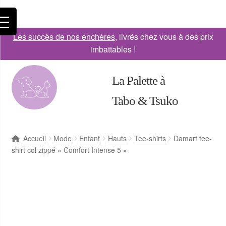
Les succès de nos enchères
, livrés chez vous à des prix
imbattables !
La Palette à
Tabo & Tsuko
Accueil
Mode
Enfant
Hauts
Tee-shirts
Damart tee-
shirt col zippé « Comfort Intense 5 »