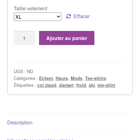
Taille vetement
Effacer
Ajouter au panier
UGS :
ND
Catégories :
Enfant
,
Hauts
,
Mode
,
Tee-shirts
Étiquettes :
col zippé
,
damart
,
froid
,
ski
,
tee-shirt
Description