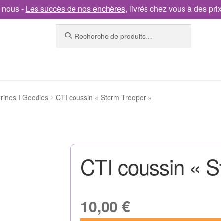
 nous -
Les succès de nos enchères
, livrés chez vous à des pri
Recherche
urines I Goodies
CTI coussin « Storm Trooper »
CTI coussin « S
10,00
€