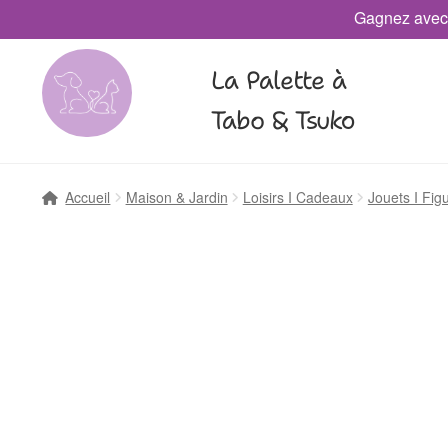
Gagnez avec
La Palette à
Tabo & Tsuko
Accueil
Maison & Jardin
Loisirs I Cadeaux
Jouets I Fig