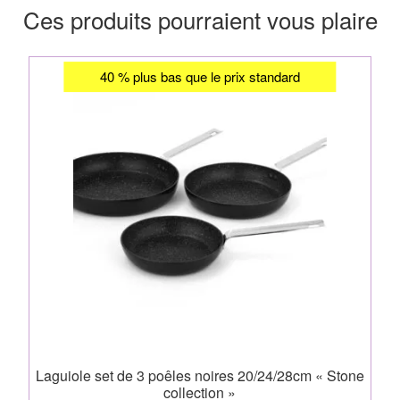
Ces produits pourraient vous plaire
40 % plus bas que le prix standard
Laguiole set de 3 poêles noires 20/24/28cm « Stone
collection »