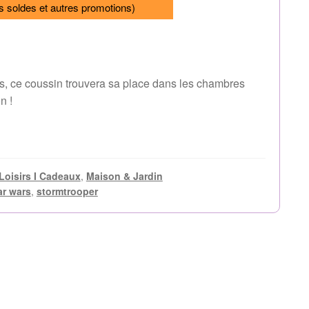
s soldes et autres promotions)
ns, ce coussin trouvera sa place dans les chambres
n !
Loisirs I Cadeaux
,
Maison & Jardin
ar wars
,
stormtrooper