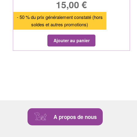
15,00
€
- 50 % du prix généralement constaté (hors
soldes et autres promotions)
Ajouter au panier
A propos de nous