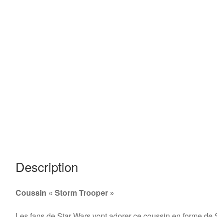
Description
Coussin « Storm Trooper »
Les fans de Star Wars vont adorer ce coussin en forme de 