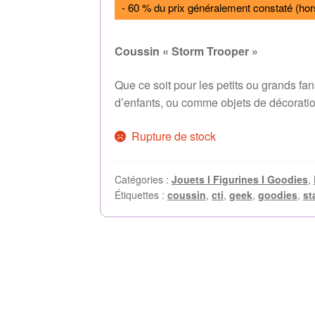
- 60 % du prix généralement constaté (hor
Coussin « Storm Trooper »
Que ce soit pour les petits ou grands fa
d’enfants, ou comme objets de décoratio
Rupture de stock
Catégories :
Jouets I Figurines I Goodies
,
Étiquettes :
coussin
,
cti
,
geek
,
goodies
,
st