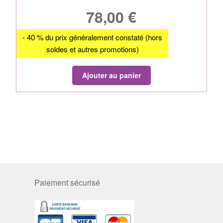
78,00
€
- 40 % du prix généralement constaté (hors
soldes et autres promotions)
Ajouter au panier
Paiement sécurisé