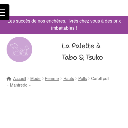
Les succès de nos enchères
, livrés chez vous à des prix
imbattables !
La Palette à
Tabo & Tsuko
Accueil
Mode
Femme
Hauts
Pulls
Caroll pull
« Manfredo »