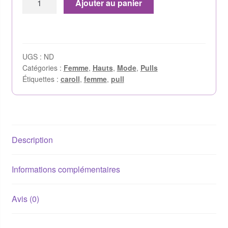
Ajouter au panier
UGS :
ND
Catégories :
Femme
,
Hauts
,
Mode
,
Pulls
Étiquettes :
caroll
,
femme
,
pull
Description
Informations complémentaires
Avis (0)