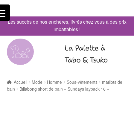
Les succès de nos enchères
, livrés chez vous à des prix
imbattables !
La Palette à
Tabo & Tsuko
Accueil
Mode
Homme
Sous-vêtements
maillots de
bain
Billabong short de bain « Sundays layback 16 »