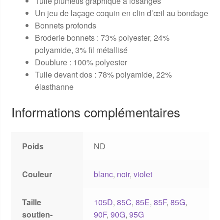
Tulle plumetis graphique à losanges
Un jeu de laçage coquin en clin d’œil au bondage
Bonnets profonds
Broderie bonnets : 73% polyester, 24%
polyamide, 3% fil métallisé
Doublure : 100% polyester
Tulle devant dos : 78% polyamide, 22%
élasthanne
Informations complémentaires
Poids
ND
Couleur
blanc
,
noir
,
violet
Taille
105D
,
85C
,
85E
,
85F
,
85G
,
soutien-
90F
,
90G
,
95G