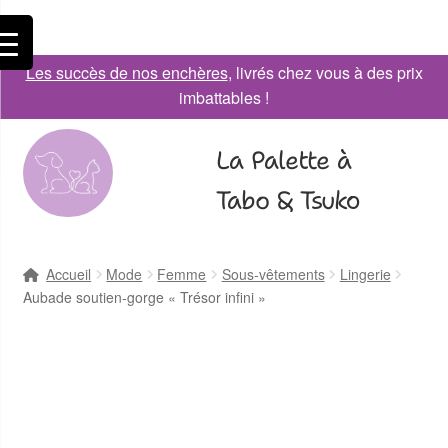
Les succès de nos enchères
, livrés chez vous à des prix
imbattables !
La Palette à
Tabo & Tsuko
Accueil
Mode
Femme
Sous-vêtements
Lingerie
Aubade soutien-gorge « Trésor infini »