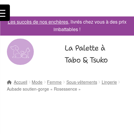
Les succès de nos enchères
, livrés chez vous à des prix
imbattables !
La Palette à
Tabo & Tsuko
Accueil
Mode
Femme
Sous-vêtements
Lingerie
Aubade soutien-gorge « Rosessence »