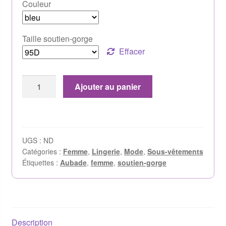
Couleur
Taille soutien-gorge
Effacer
Ajouter au panier
UGS :
ND
Catégories :
Femme
,
Lingerie
,
Mode
,
Sous-vêtements
Étiquettes :
Aubade
,
femme
,
soutien-gorge
Description