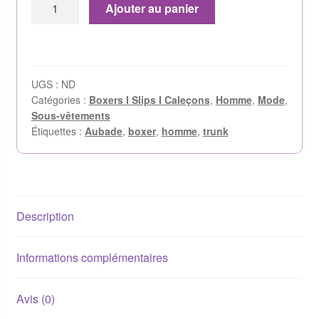
Ajouter au panier
UGS :
ND
Catégories :
Boxers I Slips I Caleçons
,
Homme
,
Mode
,
Sous-vêtements
Étiquettes :
Aubade
,
boxer
,
homme
,
trunk
Description
Informations complémentaires
Avis (0)