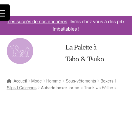
Les succès de nos enchères
, livrés chez vous à des prix
imbattables !
La Palette à
Tabo & Tsuko
Accueil
Mode
Homme
Sous-vêtements
Boxers I
Slips I Caleçons
Aubade boxer forme « Trunk » »Féline »