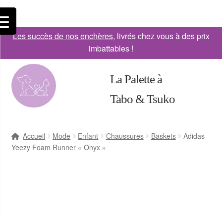
Les succès de nos enchères
, livrés chez vous à des prix
imbattables !
La Palette à
Tabo & Tsuko
Accueil
Mode
Enfant
Chaussures
Baskets
Adidas
Yeezy Foam Runner « Onyx »