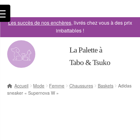
Les succès de nos enchères
, livrés chez vous à des prix
imbattables !
La Palette à
Tabo & Tsuko
Accueil
Mode
Femme
Chaussures
Baskets
Adidas
sneaker « Supernova W »