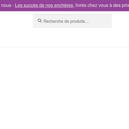
 nous -
Les succès de nos enchères
, livrés chez vous à des pri
Recherche