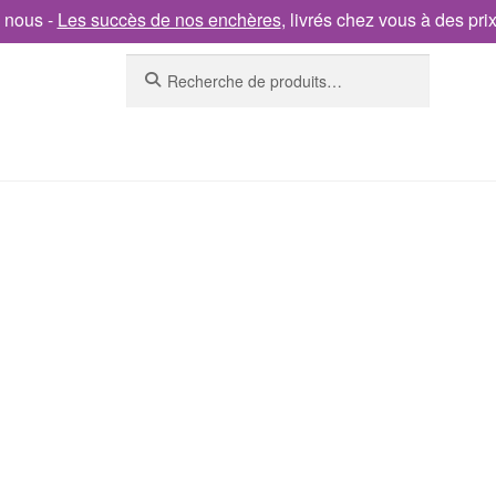
 nous -
Les succès de nos enchères
, livrés chez vous à des pri
Recherche