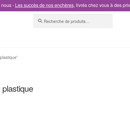
 nous -
Les succès de nos enchères
, livrés chez vous à des pri
Recherche
plastique”
 plastique