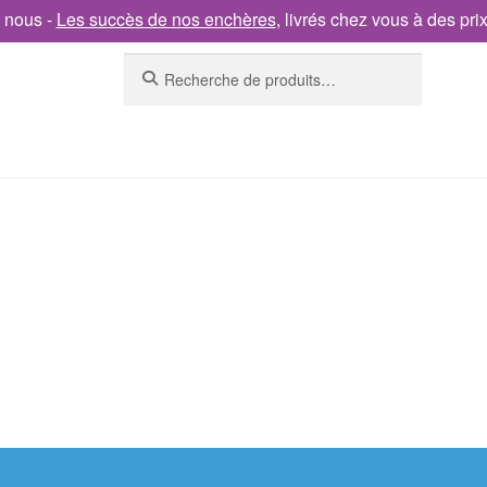
 nous -
Les succès de nos enchères
, livrés chez vous à des pri
Recherche