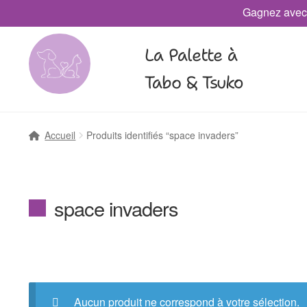
Gagnez avec
La Palette à
Tabo & Tsuko
Accueil
Produits identifiés “space invaders”
space invaders
Aucun produit ne correspond à votre sélection.