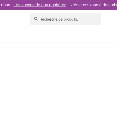
 nous -
Les succès de nos enchères
, livrés chez vous à des pri
Recherche