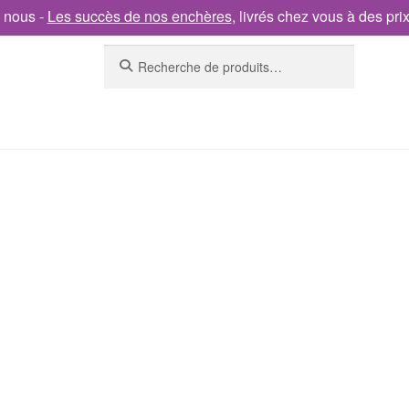
 nous -
Les succès de nos enchères
, livrés chez vous à des pri
Recherche