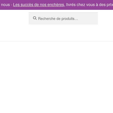
 nous -
Les succès de nos enchères
, livrés chez vous à des pri
Recherche