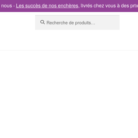
 nous -
Les succès de nos enchères
, livrés chez vous à des pri
Recherche