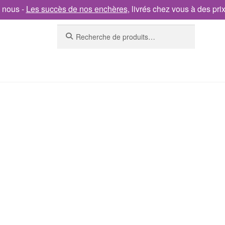
 nous -
Les succès de nos enchères
, livrés chez vous à des pri
Recherche