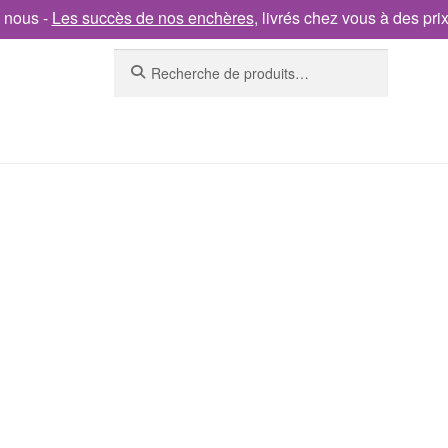
 nous -
Les succès de nos enchères
, livrés chez vous à des pri
Recherche