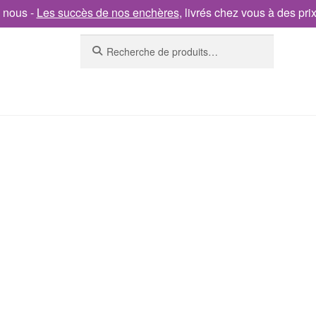
 nous -
Les succès de nos enchères
, livrés chez vous à des pri
Recherche