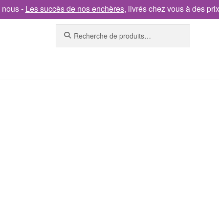
 nous -
Les succès de nos enchères
, livrés chez vous à des pri
Recherche