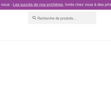
 nous -
Les succès de nos enchères
, livrés chez vous à des pri
Recherche