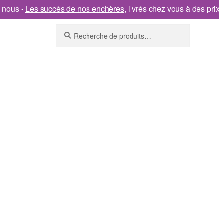
 nous -
Les succès de nos enchères
, livrés chez vous à des pri
Recherche