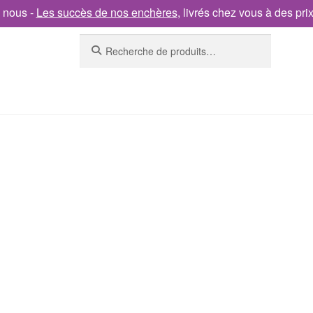
 nous -
Les succès de nos enchères
, livrés chez vous à des pri
Recherche