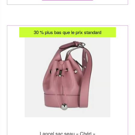
30 % plus bas que le prix standard
Lancel sac seau « Chéri »