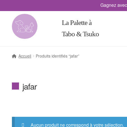
Gagnez avec
La Palette à
Tabo & Tsuko
Accueil
Produits identifiés “jafar”
jafar
Aucun produit ne correspond à votre sélection.