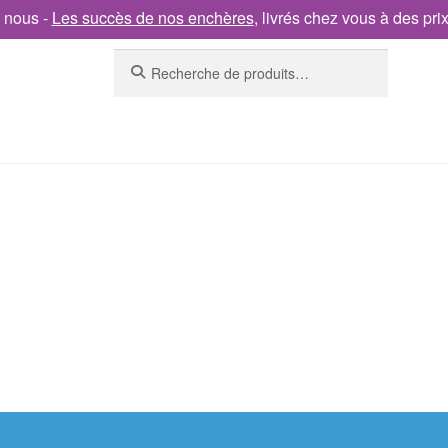
 nous -
Les succès de nos enchères
, livrés chez vous à des pri
Recherche