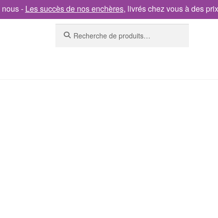
 nous -
Les succès de nos enchères
, livrés chez vous à des pri
Recherche